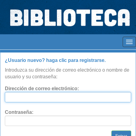
Skip
navigation
Espaços para ajustar tela
Entrar en DSpace
Ayuda...
¿Usuario nuevo? haga clic para registrarse.
Introduzca su dirección de correo electrónico o nombre de
usuario y su contraseña:
Dirección de correo electrónico:
Contraseña: