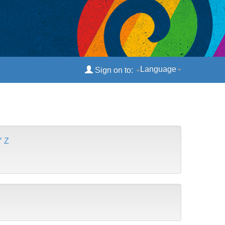
Language
Sign on to:
Y
Z