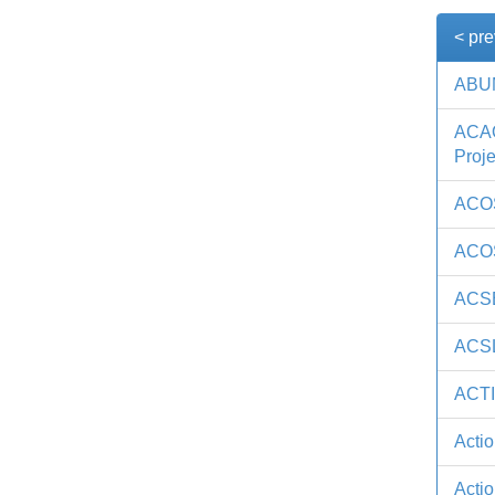
< pre
ABUM
ACA
Proje
ACOS
ACOS
ACSE
ACSL
ACTI
Actio
Actio