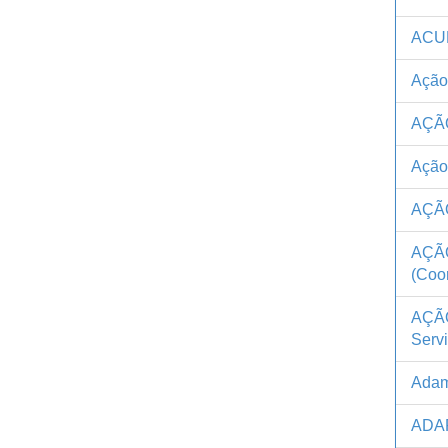
ACUÑ
Ação
AÇÃ
Ação 
AÇÃ
AÇÃ
(Coor
AÇÃ
Serv
Adam
ADAR