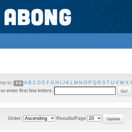
mp to:
A
B
C
D
E
F
G
H
I
J
K
L
M
N
O
P
Q
R
S
T
U
V
W
X
0-9
or enter first few letters:
Order:
Results/Page