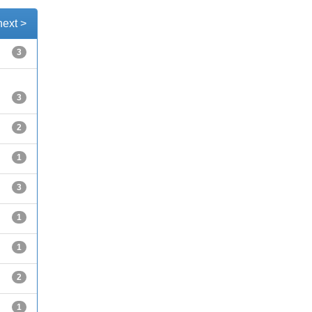
next >
3
3
2
1
3
1
1
2
1