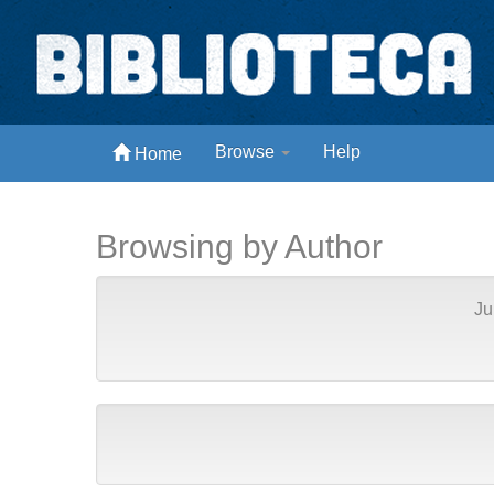
Skip
navigation
Biblioteca Digital Abong
Browse
Help
Home
Espaços para ajustar tela
Browsing by Author
Ju