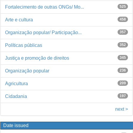
Fortalecimento de outras ONGs/ Mo...
525
Arte e cultura
458
Organização popular/ Participação...
357
Políticas públicas
352
Justiça e promoção de direitos
345
Organização popular
236
Agricultura
209
Cidadania
197
next >
Date issued