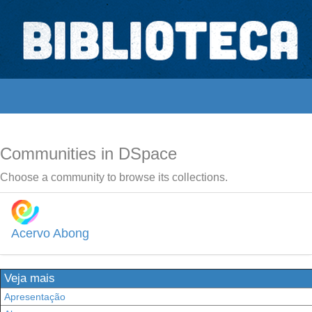
Skip
navigation
Biblioteca Digital Abong
Espaços para ajustar tela
Communities in DSpace
Choose a community to browse its collections.
Acervo Abong
Veja mais
Apresentação