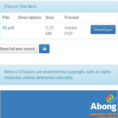
Files in This Item:
File
Description
Size
Format
80.pdf
2.25
Adobe
View/Open
MB
PDF
Show full item record
Items in DSpace are protected by copyright, with all rights
reserved, unless otherwise indicated.