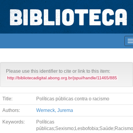
Skip
navigation
Biblioteca Digital Abong
Acervo Abong
Justiça e Promoção de Direitos
Espaços para ajustar tela
Please use this identifier to cite or link to this item:
http://bibliotecadigital.abong.org.br/jspui/handle/11465/885
Title:
Políticas públicas contra o racismo
Authors:
Werneck, Jurema
Keywords:
Políticas
públicas;Sexismo;Lesbofobia;Saúde;Racism