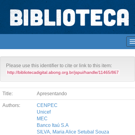
Skip
navigation
Biblioteca Digital Abong
Acervo Abong
Educação
Espaços para ajustar tela
Please use this identifier to cite or link to this item:
http://bibliotecadigital.abong.org.br/jspui/handle/11465/867
Title:
Apresentando
Authors:
CENPEC
Unicef
MEC
Banco Itaú S.A
SILVA, Maria Alice Setubal Souza