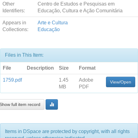
Other
Centro de Estudos e Pesquisas em
Identifiers:
Educação, Cultura e Ação Comunitária
Appears in
Arte e Cultura
Collections:
Educação
Files in This Item:
File
Description
Size
Format
1759.pdf
1.45
Adobe
View/Open
MB
PDF
Show full item record
Items in DSpace are protected by copyright, with all rights