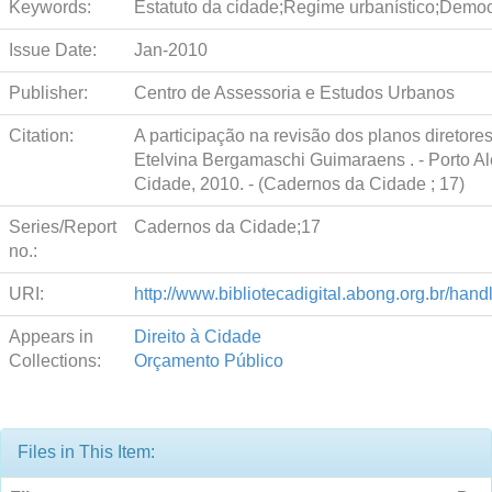
Keywords:
Estatuto da cidade;Regime urbanístico;Demo
Issue Date:
Jan-2010
Publisher:
Centro de Assessoria e Estudos Urbanos
Citation:
A participação na revisão dos planos diretores
Etelvina Bergamaschi Guimaraens . - Porto Al
Cidade, 2010. - (Cadernos da Cidade ; 17)
Series/Report
Cadernos da Cidade;17
no.:
URI:
http://www.bibliotecadigital.abong.org.br/han
Appears in
Direito à Cidade
Collections:
Orçamento Público
Files in This Item: