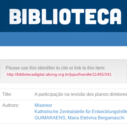
Skip
navigation
Biblioteca Digital Abong
Acervo Abong
Orçamento Público
Espaços para ajustar tela
Please use this identifier to cite or link to this item:
http://bibliotecadigital.abong.org.br/jspui/handle/11465/341
Title:
A participação na revisão dos planos diretore
Authors:
Misereor
Katholische Zentralstelle für Entwicklungshilf
GUIMARAENS, Maria Etelvina Bergamaschi