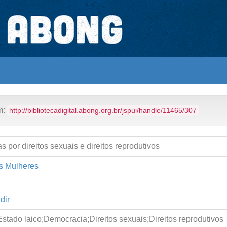
utas Feministas e Direitos das Mulheres
em:
http://bibliotecadigital.abong.org.br/jspui/handle/11465/307
s por direitos sexuais e direitos reprodutivos
as Mulheres
dir
tado laico;Democracia;Direitos sexuais;Direitos reprodutivos