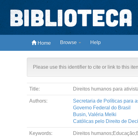
Skip
navigation
Biblioteca Digital Abong
Acervo Abong
L
Browse
Help
Home
Espaços para ajustar tela
Please use this identifier to cite or link to this it
Title:
Direitos humanos para ativista
Authors:
Secretaria de Políticas para 
Governo Federal do Brasil
Busin, Valéria Melki
Católicas pelo Direito de Deci
Keywords:
Direitos humanos;Educação;Es