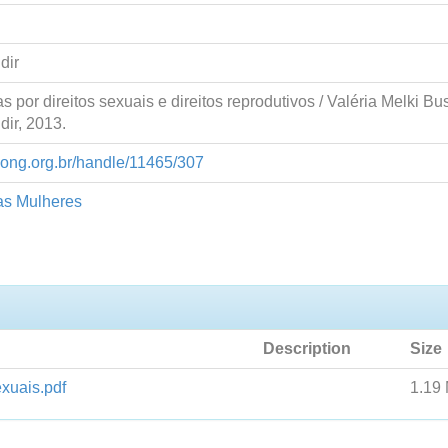
dir
s por direitos sexuais e direitos reprodutivos / Valéria Melki Bus
dir, 2013.
abong.org.br/handle/11465/307
das Mulheres
Description
Size
xuais.pdf
1.19