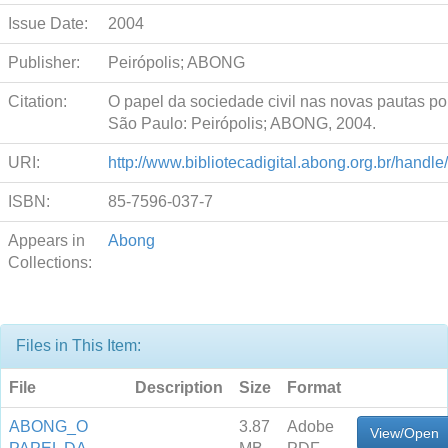
Issue Date:
2004
Publisher:
Peirópolis; ABONG
Citation:
O papel da sociedade civil nas novas pautas polí
São Paulo: Peirópolis; ABONG, 2004.
URI:
http://www.bibliotecadigital.abong.org.br/handl
ISBN:
85-7596-037-7
Appears in
Abong
Collections:
Files in This Item:
File
Description
Size
Format
ABONG_O
3.87
Adobe
View/Open