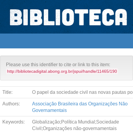
Skip
navigation
Biblioteca Digital Abong
Acervo Abong
Abong
Espaços para ajustar tela
Please use this identifier to cite or link to this item:
http://bibliotecadigital.abong.org.br/jspui/handle/11465/190
Title:
O papel da sociedade civil nas novas pautas pol
Authors:
Associação Brasileira das Organizações Não
Governamentais
Keywords:
Globalização;Política Mundial;Sociedade
Civil;Organizações não-governamentais