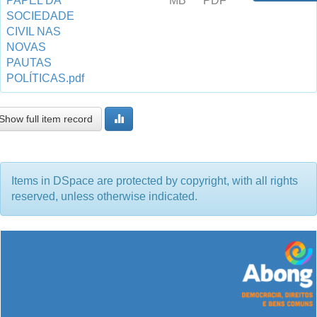
PAPEL DA
MB
PDF
SOCIEDADE
CIVIL NAS
NOVAS
PAUTAS
POLÍTICAS.pdf
Show full item record
Items in DSpace are protected by copyright, with all rights
reserved, unless otherwise indicated.