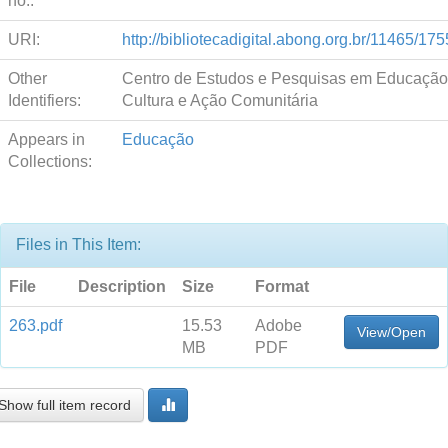
no.:
URI:
http://bibliotecadigital.abong.org.br/11465/175
Other
Centro de Estudos e Pesquisas em Educação
Identifiers:
Cultura e Ação Comunitária
Appears in
Educação
Collections:
Files in This Item:
File
Description
Size
Format
263.pdf
15.53
Adobe
View/Open
MB
PDF
Show full item record