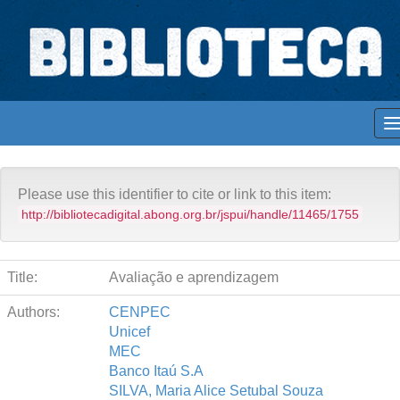
Skip
navigation
Biblioteca Digital Abong
Acervo Abong
Educação
Espaços para ajustar tela
Please use this identifier to cite or link to this item:
http://bibliotecadigital.abong.org.br/jspui/handle/11465/1755
Title:
Avaliação e aprendizagem
Authors:
CENPEC
Unicef
MEC
Banco Itaú S.A
SILVA, Maria Alice Setubal Souza