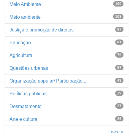
Meio Ambiente
190
Meio ambiente
108
Justiça e promoção de direitos
87
Educação
81
Agricultura
79
Questões urbanas
57
Organização popular/ Participação...
49
Políticas públicas
29
Desmatamento
27
Arte e cultura
26
next >