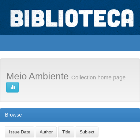
Skip
navigation
Biblioteca Digital Abong
Acervo Abong
Espaços para ajustar tela
Meio Ambiente
Collection home page
Browse