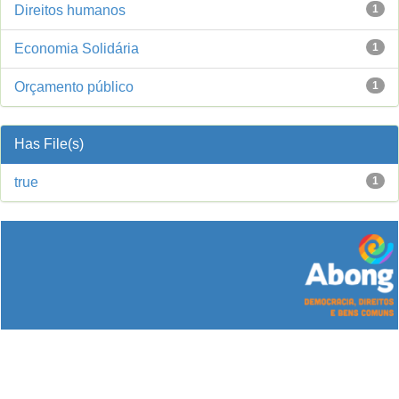
Direitos humanos
1
Economia Solidária
1
Orçamento público
1
Has File(s)
true
1