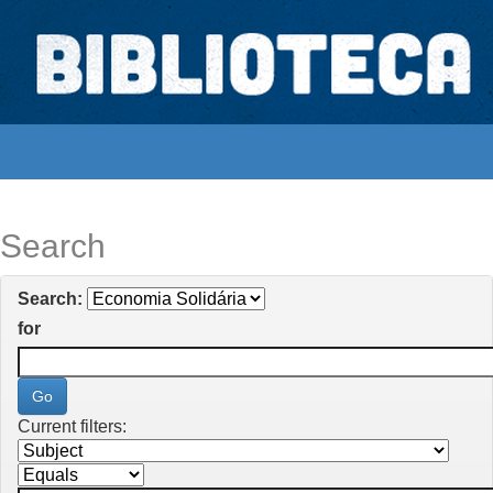
Skip
navigation
Biblioteca Digital Abong
Espaços para ajustar tela
Search
Search:
for
Current filters: