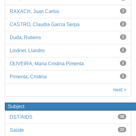
RAXACH, Juan Carlos
3
CASTRO, Claudia Garcia Serpa
2
Duda, Rubens
2
Lindner, Liandro
2
OLIVEIRA, Maria Cristina Pimenta
2
Pimenta, Cristina
2
next >
Subject
DST/AIDS
38
Saúde
32