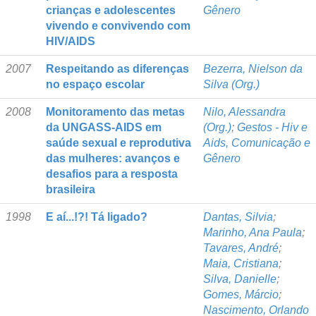
crianças e adolescentes
Gênero
vivendo e convivendo com
HIV/AIDS
2007
Respeitando as diferenças
Bezerra, Nielson da
no espaço escolar
Silva (Org.)
2008
Monitoramento das metas
Nilo, Alessandra
da UNGASS-AIDS em
(Org.)
;
Gestos - Hiv e
saúde sexual e reprodutiva
Aids, Comunicação e
das mulheres: avanços e
Gênero
desafios para a resposta
brasileira
1998
E aí...!?! Tá ligado?
Dantas, Silvia
;
Marinho, Ana Paula
;
Tavares, André
;
Maia, Cristiana
;
Silva, Danielle
;
Gomes, Márcio
;
Nascimento, Orlando