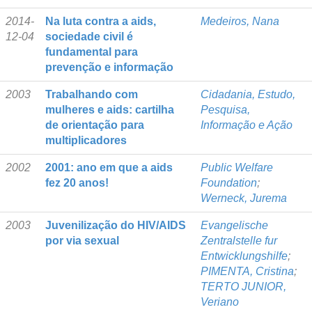
2014-
Na luta contra a aids,
Medeiros, Nana
12-04
sociedade civil é
fundamental para
prevenção e informação
2003
Trabalhando com
Cidadania, Estudo,
mulheres e aids: cartilha
Pesquisa,
de orientação para
Informação e Ação
multiplicadores
2002
2001: ano em que a aids
Public Welfare
fez 20 anos!
Foundation
;
Werneck, Jurema
2003
Juvenilização do HIV/AIDS
Evangelische
por via sexual
Zentralstelle fur
Entwicklungshilfe
;
PIMENTA, Cristina
;
TERTO JUNIOR,
Veriano