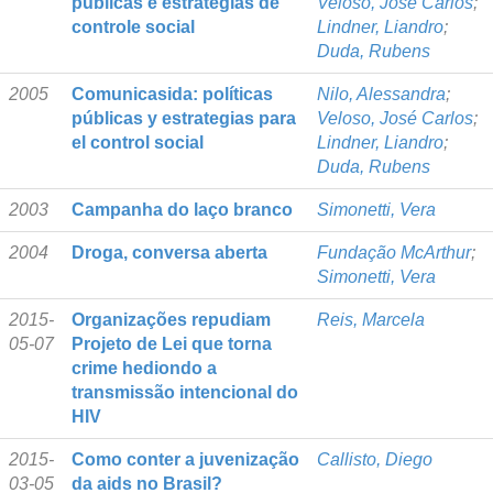
públicas e estratégias de
Veloso, José Carlos
;
controle social
Lindner, Liandro
;
Duda, Rubens
2005
Comunicasida: políticas
Nilo, Alessandra
;
públicas y estrategias para
Veloso, José Carlos
;
el control social
Lindner, Liandro
;
Duda, Rubens
2003
Campanha do laço branco
Simonetti, Vera
2004
Droga, conversa aberta
Fundação McArthur
;
Simonetti, Vera
2015-
Organizações repudiam
Reis, Marcela
05-07
Projeto de Lei que torna
crime hediondo a
transmissão intencional do
HIV
2015-
Como conter a juvenização
Callisto, Diego
03-05
da aids no Brasil?