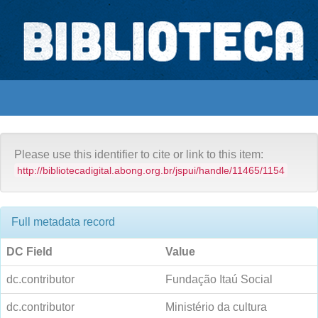
Skip
navigation
Biblioteca Digital Abong
Acervo Abong
Educação
Espaços para ajustar tela
Please use this identifier to cite or link to this item:
http://bibliotecadigital.abong.org.br/jspui/handle/11465/1154
Full metadata record
DC Field
Value
dc.contributor
Fundação Itaú Social
dc.contributor
Ministério da cultura