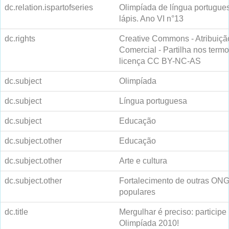
dc.relation.ispartofseries
Olimpíada de língua portugue
lápis. Ano VI n°13
dc.rights
Creative Commons - Atribuiçã
Comercial - Partilha nos ter
licença CC BY-NC-AS
dc.subject
Olimpíada
dc.subject
Língua portuguesa
dc.subject
Educação
dc.subject.other
Educação
dc.subject.other
Arte e cultura
dc.subject.other
Fortalecimento de outras ON
populares
dc.title
Mergulhar é preciso: participe 
Olimpíada 2010!