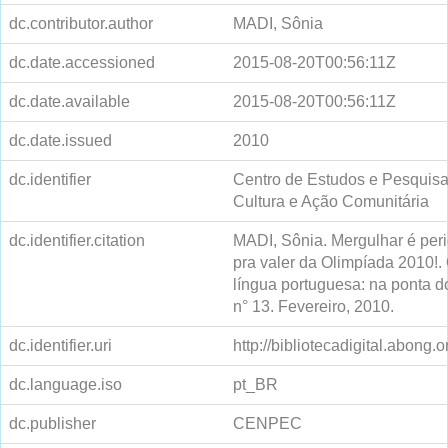
dc.contributor.author
MADI, Sônia
dc.date.accessioned
2015-08-20T00:56:11Z
dc.date.available
2015-08-20T00:56:11Z
dc.date.issued
2010
dc.identifier
Centro de Estudos e Pesquis
Cultura e Ação Comunitária
dc.identifier.citation
MADI, Sônia. Mergulhar é peri
pra valer da Olimpíada 2010!.
língua portuguesa: na ponta do
n° 13. Fevereiro, 2010.
dc.identifier.uri
http://bibliotecadigital.abong.
dc.language.iso
pt_BR
dc.publisher
CENPEC