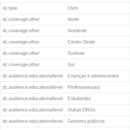
dc.type
LIvro
dc.coverage.other
Norte
dc.coverage.other
Nordeste
dc.coverage.other
Centro Oeste
dc.coverage.other
Sudeste
dc.coverage.other
Sul
dc.audience.educationallevel
Crianças e adolescentes
dc.audience.educationallevel
Professores(as)
dc.audience.educationallevel
Estudantes
dc.audience.educationallevel
Outras ONGs
dc.audience.educationallevel
Gestores públicos