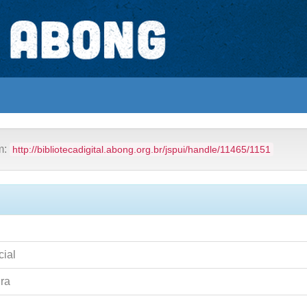
Educação
em:
http://bibliotecadigital.abong.org.br/jspui/handle/11465/1151
cial
ura