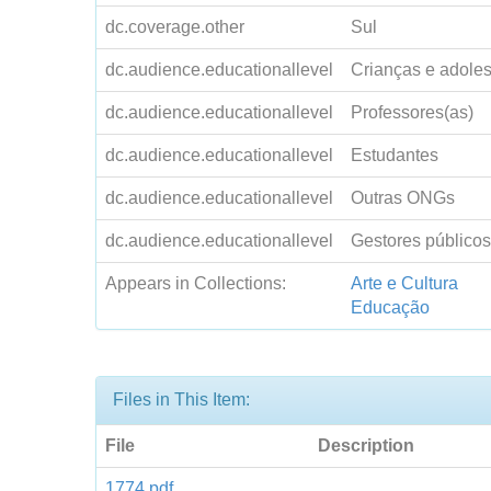
dc.coverage.other
Sul
dc.audience.educationallevel
Crianças e adole
dc.audience.educationallevel
Professores(as)
dc.audience.educationallevel
Estudantes
dc.audience.educationallevel
Outras ONGs
dc.audience.educationallevel
Gestores públicos
Appears in Collections:
Arte e Cultura
Educação
Files in This Item:
File
Description
1774.pdf