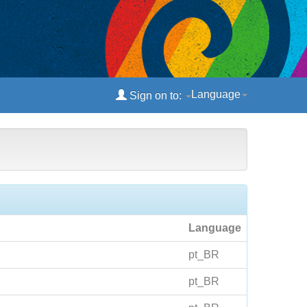
Language
Sign on to:
Language
pt_BR
pt_BR