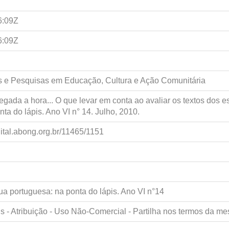
6:09Z
6:09Z
s e Pesquisas em Educação, Cultura e Ação Comunitária
gada a hora... O que levar em conta ao avaliar os textos dos e
ta do lápis. Ano VI n° 14. Julho, 2010.
igital.abong.org.br/11465/1151
ua portuguesa: na ponta do lápis. Ano VI n°14
 - Atribuição - Uso Não-Comercial - Partilha nos termos da 