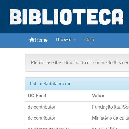
Skip
navigation
Biblioteca Digital Abong
Acervo Abong
Browse
Help
Home
Espaços para ajustar tela
Please use this identifier to cite or link to this it
Full metadata record
DC Field
Value
dc.contributor
Fundação Itaú So
dc.contributor
Ministério da cult