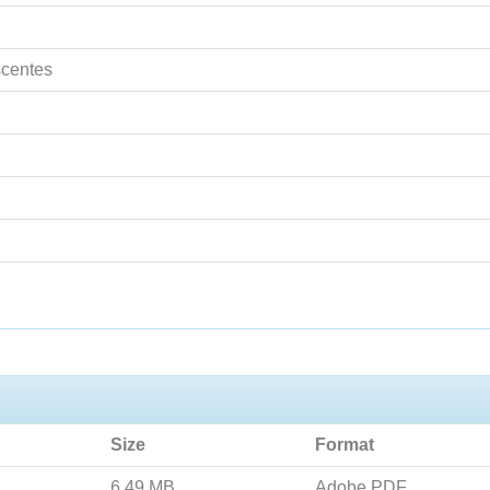
scentes
Size
Format
6.49 MB
Adobe PDF