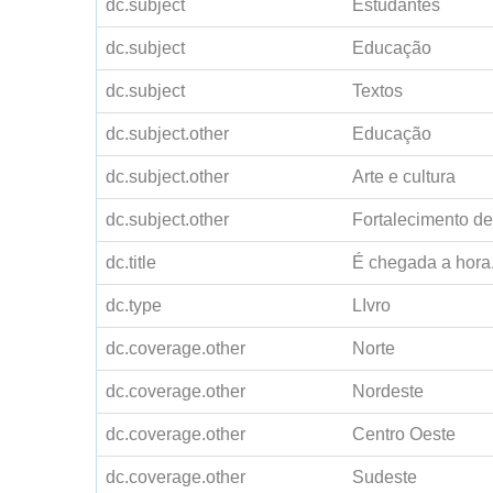
dc.subject
Estudantes
dc.subject
Educação
dc.subject
Textos
dc.subject.other
Educação
dc.subject.other
Arte e cultura
dc.subject.other
Fortalecimento d
dc.title
É chegada a hora.
dc.type
LIvro
dc.coverage.other
Norte
dc.coverage.other
Nordeste
dc.coverage.other
Centro Oeste
dc.coverage.other
Sudeste