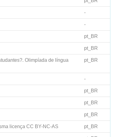
pt_BR
-
-
pt_BR
pt_BR
studantes?. Olimpíada de língua
pt_BR
-
pt_BR
pt_BR
pt_BR
mesma licença CC BY-NC-AS
pt_BR