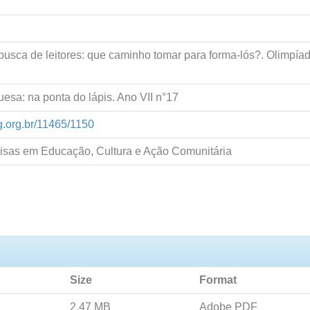
usca de leitores: que caminho tomar para forma-lós?. Olimpíada
esa: na ponta do lápis. Ano VII n°17
ng.org.br/11465/1150
isas em Educação, Cultura e Ação Comunitária
Size
Format
2.47 MB
Adobe PDF