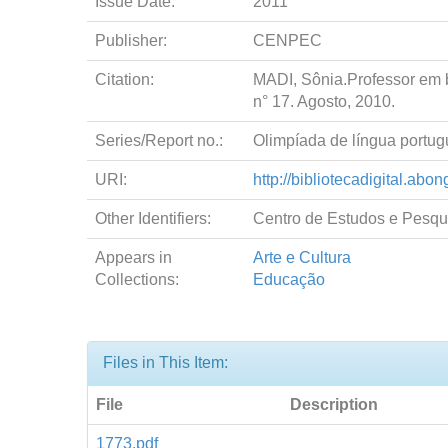
Issue Date:
2011
Publisher:
CENPEC
Citation:
MADI, Sônia.Professor em b
n° 17. Agosto, 2010.
Series/Report no.:
Olimpíada de língua portugu
URI:
http://bibliotecadigital.abo
Other Identifiers:
Centro de Estudos e Pesqu
Appears in
Arte e Cultura
Collections:
Educação
Files in This Item:
File
Description
1773.pdf