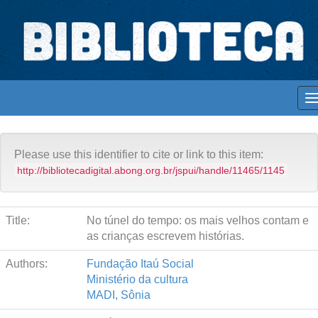
Skip
navigation
Biblioteca Digital Abong
Acervo Abong
Educação
Espaços para ajustar tela
Please use this identifier to cite or link to this item:
http://bibliotecadigital.abong.org.br/jspui/handle/11465/1145
Title:
No túnel do tempo: os mais velhos contam e
as crianças escrevem histórias.
Authors:
Fundação Itaú Social
Ministério da cultura
MADI, Sônia