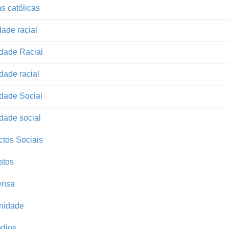
as católicas
ade racial
ldade Racial
dade racial
dade Social
dade social
ctos Sociais
stos
ensa
nidade
ndios