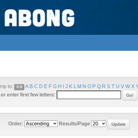
mp to:
A
B
C
D
E
F
G
H
I
J
K
L
M
N
O
P
Q
R
S
T
U
V
W
X
0-9
or enter first few letters:
Order:
Results/Page