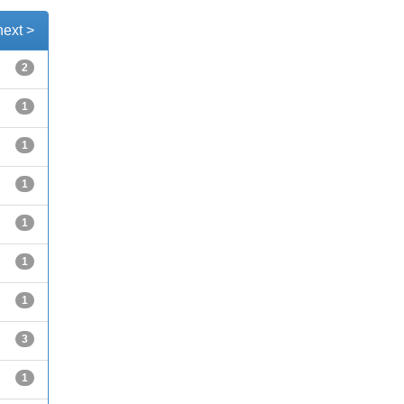
next >
2
1
1
1
1
1
1
3
1