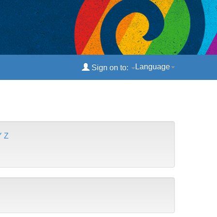
Language
Sign on to:
Y
Z