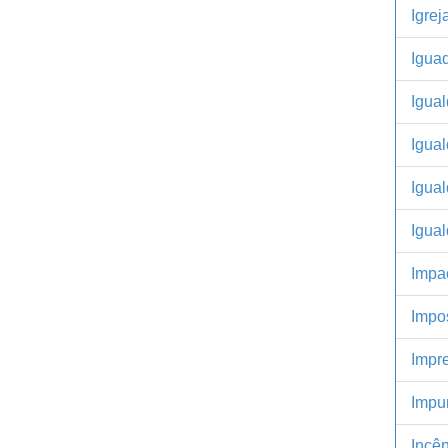
Igrej
Iguad
Igua
Igual
Igual
Igual
Impa
Impo
Impr
Impu
Incê