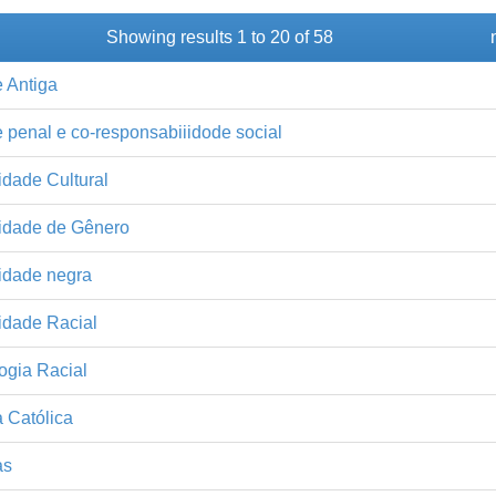
Showing results 1 to 20 of 58
 Antiga
 penal e co-responsabiiidode social
idade Cultural
tidade de Gênero
idade negra
idade Racial
ogia Racial
a Católica
as