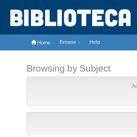
Skip
navigation
Biblioteca Digital Abong
Browse
Help
Home
Espaços para ajustar tela
Browsing by Subject
Ju