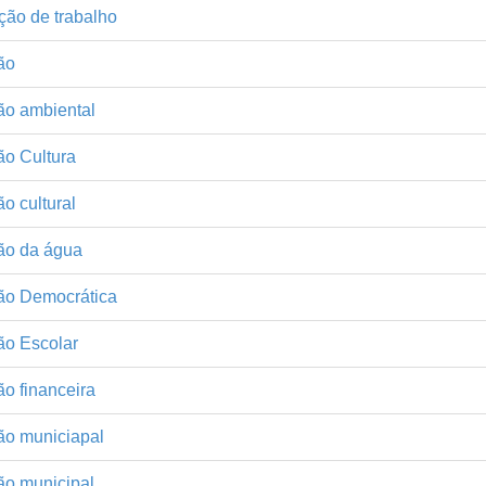
ção de trabalho
ão
ão ambiental
ão Cultura
o cultural
ão da água
ão Democrática
ão Escolar
o financeira
ão municiapal
ão municipal