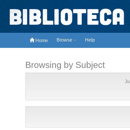
Skip
navigation
Biblioteca Digital Abong
Browse
Help
Home
Espaços para ajustar tela
Browsing by Subject
Ju