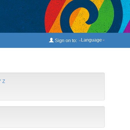
Language
Sign on to:
Y
Z