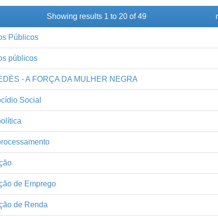
Showing results 1 to 20 of 49
os Públicos
os públicos
EDÈS - A FORÇA DA MULHER NEGRA
cídio Social
lítica
rocessamento
ção
ção de Emprego
ção de Renda