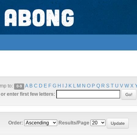
mp to:
A
B
C
D
E
F
G
H
I
J
K
L
M
N
O
P
Q
R
S
T
U
V
W
X
0-9
or enter first few letters:
Order:
Results/Page