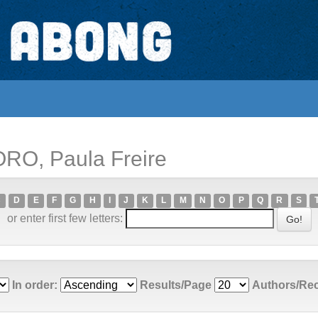
RO, Paula Freire
C
D
E
F
G
H
I
J
K
L
M
N
O
P
Q
R
S
or enter first few letters:
In order:
Results/Page
Authors/Re