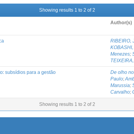
Showing results 1 to 2 of 2
Author(s)
ca
RIBEIRO, 
KOBASHI, 
Menezes
;
TEIXEIRA,
: subsídios para a gestão
De olho no
Paulo
;
Amb
Marussia
;
Carvalho
;
Showing results 1 to 2 of 2