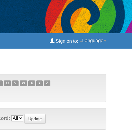
Language
Sign on to:
T
U
V
W
X
Y
Z
cord: