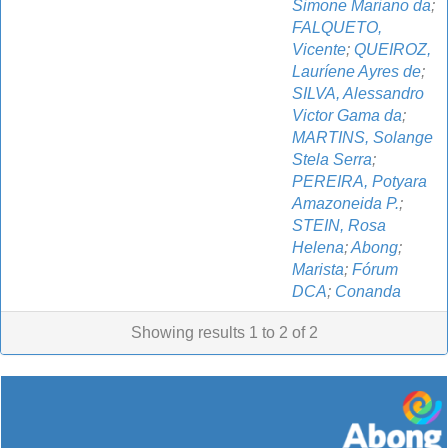
Simone Mariano da
;
FALQUETO,
Vicente
;
QUEIROZ,
Lauríene Ayres de
;
SILVA, Alessandro
Victor Gama da
;
MARTINS, Solange
Stela Serra
;
PEREIRA, Potyara
Amazoneida P.
;
STEIN, Rosa
Helena
;
Abong
;
Marista
;
Fórum
DCA
;
Conanda
Showing results 1 to 2 of 2