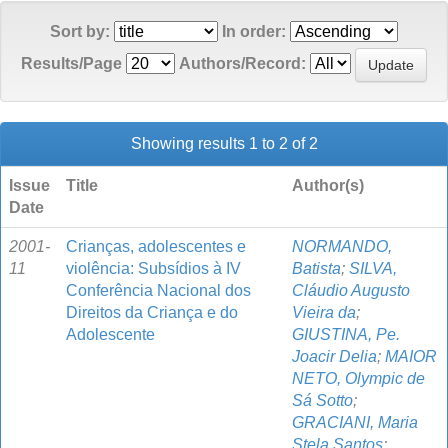
Sort by:
In order:
Results/Page
Authors/Record:
Showing results 1 to 2 of 2
Issue
Title
Author(s)
Date
2001-
Crianças, adolescentes e
NORMANDO,
11
violência: Subsídios à IV
Batista
;
SILVA,
Conferência Nacional dos
Cláudio Augusto
Direitos da Criança e do
Vieira da
;
Adolescente
GIUSTINA, Pe.
Joacir Delia
;
MAIOR
NETO, Olympic de
Sá Sotto
;
GRACIANI, Maria
Stela Santos
;