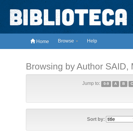
Skip
navigation
Biblioteca Digital Abong
Browse
Help
Home
Espaços para ajustar tela
Browsing by Author SAID,
Jump to:
0-9
A
B
Sort by: