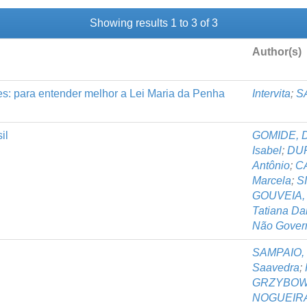
Showing results 1 to 3 of 3
Author(s)
es: para entender melhor a Lei Maria da Penha
Intervita
;
SA
il
GOMIDE, D
Isabel
;
DUR
Antônio
;
C
Marcela
;
S
GOUVEIA, 
Tatiana D
Não Gover
SAMPAIO, P
Saavedra
;
GRZYBOWS
NOGUEIRA