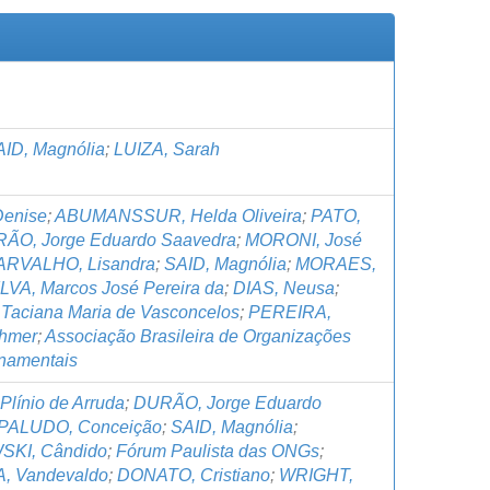
ID, Magnólia
;
LUIZA, Sarah
enise
;
ABUMANSSUR, Helda Oliveira
;
PATO,
ÃO, Jorge Eduardo Saavedra
;
MORONI, José
ARVALHO, Lisandra
;
SAID, Magnólia
;
MORAES,
ILVA, Marcos José Pereira da
;
DIAS, Neusa
;
Taciana Maria de Vasconcelos
;
PEREIRA,
ahmer
;
Associação Brasileira de Organizações
namentais
línio de Arruda
;
DURÃO, Jorge Eduardo
PALUDO, Conceição
;
SAID, Magnólia
;
KI, Cândido
;
Fórum Paulista das ONGs
;
, Vandevaldo
;
DONATO, Cristiano
;
WRIGHT,