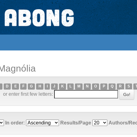
 Magnólia
C
D
E
F
G
H
I
J
K
L
M
N
O
P
Q
R
S
or enter first few letters:
In order:
Results/Page
Authors/Re