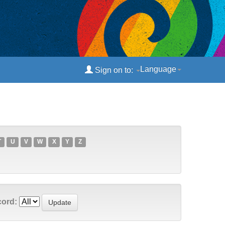
Language
Sign on to:
T
U
V
W
X
Y
Z
cord: