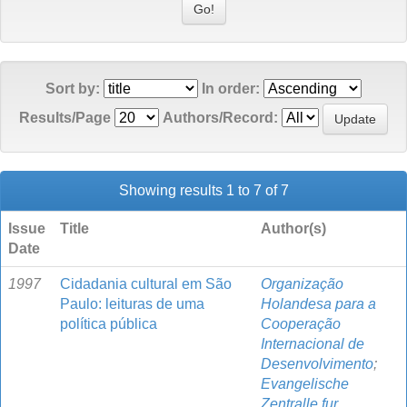
Sort by:
In order:
Results/Page
Authors/Record:
Showing results 1 to 7 of 7
Issue
Title
Author(s)
Date
1997
Cidadania cultural em São
Organização
Paulo: leituras de uma
Holandesa para a
política pública
Cooperação
Internacional de
Desenvolvimento
;
Evangelische
Zentralle fur