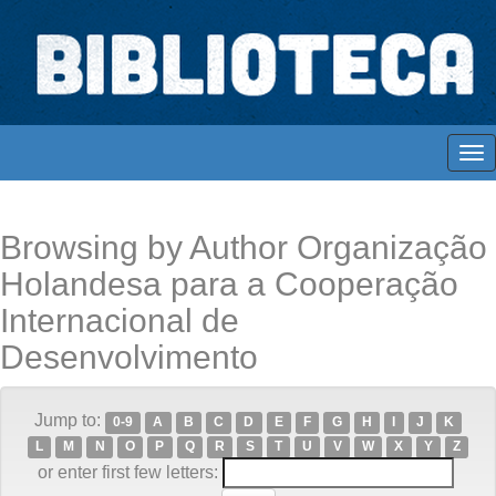
Skip
navigation
Biblioteca Digital Abong
Espaços para ajustar tela
Browsing by Author Organização
Holandesa para a Cooperação
Internacional de
Desenvolvimento
Jump to:
0-9
A
B
C
D
E
F
G
H
I
J
K
L
M
N
O
P
Q
R
S
T
U
V
W
X
Y
Z
or enter first few letters: