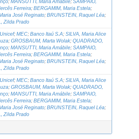
anço
;
MANSUTTI, Maria Amábile
;
SAMPAIO,
ercês Ferreira
;
BERGAMIM, Maria Estela
;
Maria José Reginato
;
BRUNSTEIN, Raquel Léa
;
 Zilda Prado
Unicef
;
MEC
;
Banco Itaú S.A
;
SILVA, Maria Alice
ouza
;
GROSBAUM, Marta Wolak
;
QUADRADO,
anço
;
MANSUTTI, Maria Amábile
;
SAMPAIO,
ercês Ferreira
;
BERGAMIM, Maria Estela
;
Maria José Reginato
;
BRUNSTEIN, Raquel Léa
;
 Zilda Prado
Unicef
;
MEC
;
Banco Itaú S.A
;
SILVA, Maria Alice
ouza
;
GROSBAUM, Marta Wolak
;
QUADRADO,
anço
;
MANSUTTI, Maria Amábile
;
SAMPAIO,
ercês Ferreira
;
BERGAMIM, Maria Estela
;
Maria José Reginato
;
BRUNSTEIN, Raquel Léa
;
 Zilda Prado