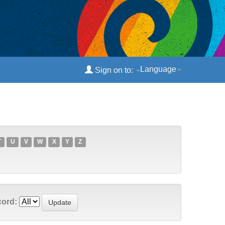
Language
Sign on to:
T
U
V
W
X
Y
Z
cord: