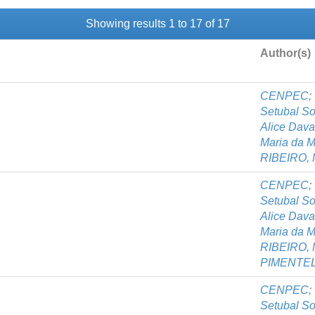
Showing results 1 to 17 of 17
Author(s)
CENPEC
;
Setubal S
Alice Dav
Maria da M
RIBEIRO, 
CENPEC
;
Setubal S
Alice Dav
Maria da M
RIBEIRO, 
PIMENTEL,
CENPEC
;
Setubal S