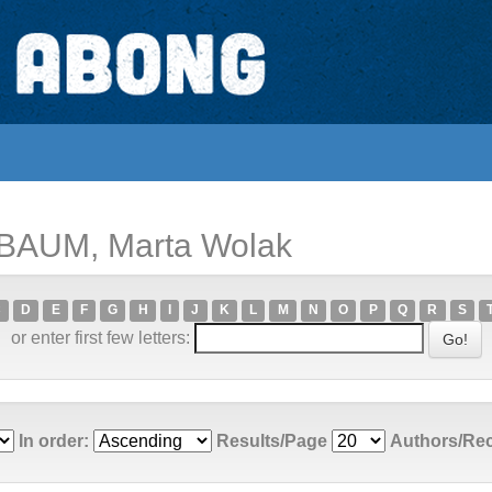
BAUM, Marta Wolak
C
D
E
F
G
H
I
J
K
L
M
N
O
P
Q
R
S
or enter first few letters:
In order:
Results/Page
Authors/Re