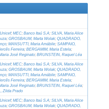
Unicef
;
MEC
;
Banco Itaú S.A
;
SILVA, Maria Alice
ouza
;
GROSBAUM, Marta Wolak
;
QUADRADO,
anço
;
MANSUTTI, Maria Amábile
;
SAMPAIO,
ercês Ferreira
;
BERGAMIM, Maria Estela
;
Maria José Reginato
;
BRUNSTEIN, Raquel Léa
Unicef
;
MEC
;
Banco Itaú S.A
;
SILVA, Maria Alice
ouza
;
GROSBAUM, Marta Wolak
;
QUADRADO,
anço
;
MANSUTTI, Maria Amábile
;
SAMPAIO,
ercês Ferreira
;
BERGAMIM, Maria Estela
;
Maria José Reginato
;
BRUNSTEIN, Raquel Léa
;
 Zilda Prado
Unicef
;
MEC
;
Banco Itaú S.A
;
SILVA, Maria Alice
ouza
;
GROSBAUM, Marta Wolak
;
QUADRADO,