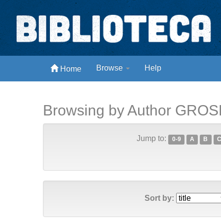
Skip
navigation
Biblioteca Digital Abong
Browse
Help
Home
Espaços para ajustar tela
Browsing by Author GROS
Jump to:
0-9
A
B
Sort by: