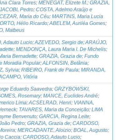
na Clara Torres
;
MENEGAT, Elizete M.
;
GRAZIA,
JACOBI, Pedro
;
COSTA, Adelmo Araújo e
CEZAR, Maria do Céu
;
MARTINS, Maria Lucia
ORTO, Hélio Ricardo
;
ABELEM, Auriléa Gomes
;
, Matbeus
Adauto Lucio
;
AZEVEDO, Sergio de
;
ARAÚJO,
adette
;
MENDONÇA, Laura Maria I. De Michelis
;
aria Bernadette
;
GRAZIA, Grazia de
;
Fundo
e Moradia Popular
;
ALFONSIN, Betânia
;
 Sylvia
;
RIBEIRO, Frank de Paula
;
MIRANDA,
CAMPO, Vitória
rge Eduardo Saavedra
;
GRZYBOWSKI,
OMES, Rosemary
;
MANCE, Euclides André
;
merico Lima
;
ACSELRAD, Henri
;
VIANNA,
Werneck
;
TAVARES, Maria da Conceição
;
LIMA
ayme Benvenuto
;
GARCIA, Regina Leite
;
João Pedro
;
GRAZIA, Grazia de
;
CARDOSO,
Moreira
;
MERCADANTE, Aloizio
;
BOAL, Augusto
;
io Caccia
;
CARDOSO, Adauto Lucio
;