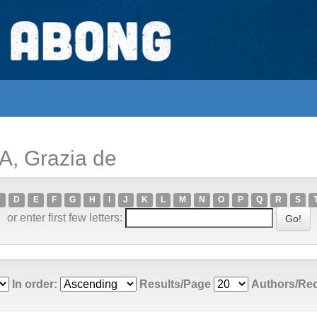
A, Grazia de
C
D
E
F
G
H
I
J
K
L
M
N
O
P
Q
R
S
or enter first few letters:
In order:
Results/Page
Authors/Re