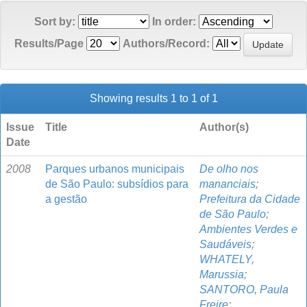
Sort by:
In order:
Results/Page
Authors/Record:
Showing results 1 to 1 of 1
Issue
Title
Author(s)
Date
2008
Parques urbanos municipais
De olho nos
de São Paulo: subsídios para
mananciais
;
a gestão
Prefeitura da Cidade
de São Paulo
;
Ambientes Verdes e
Saudáveis
;
WHATELY,
Marussia
;
SANTORO, Paula
Freire
;