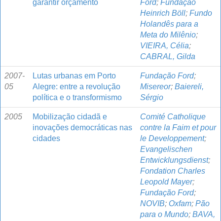
garantir orçamento
Ford
;
Fundação
Heinrich Böll
;
Fundo
Holandês para a
Meta do Milênio
;
VIEIRA, Célia
;
CABRAL, Gilda
2007-
Lutas urbanas em Porto
Fundação Ford
;
05
Alegre: entre a revolução
Misereor
;
Baiereli,
política e o transformismo
Sérgio
2005
Mobilização cidadã e
Comité Catholique
inovações democráticas nas
contre la Faim et pour
cidades
le Developpement
;
Evangelischen
Entwicklungsdienst
;
Fondation Charles
Leopold Mayer
;
Fundação Ford
;
NOVIB
;
Oxfam
;
Pão
para o Mundo
;
BAVA,