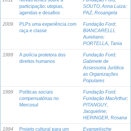
participação: utopias,
SOUTO, Anna Luiza
;
agendas e desafios
PAZ, Rosangela
2009
PLPs uma experiência com
Fundação Ford
;
raça e classe
BIANCARELLI,
Aureliano
;
PORTELLA, Tania
1999
A polícia protetora dos
Fundação Ford
;
direitos humanos
Gabinete de
Assessoria Jurídica
as Organizações
Populares
1999
Políticas sociais
Fundação Ford
;
compensatórias no
Fundação MacArthur
;
Mercosul
PITANGUY,
Jacqueline
;
HERINGER, Rosana
1994
Projeto cultural para um
Evangelische