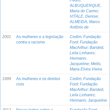
Pedro
;
ALBUQUERQUE,
Maria do Carmo
;
VITALE, Denise
;
ALMEIDA, Marco
Antônio de
2001
As mulheres e a legislação
Cedim
;
Fundação
contra o racismo
Ford
;
Fundação
MacArthur
;
Barsted,
Leila Linhares
;
Hermann,
Jacqueline
;
Mello,
Maria Elvira Vieira
1999
As mulheres e os direitos
Cedim
;
Fundação
civis
Ford
;
Fundação
MacArthur
;
Barsted,
Leila Linhares
;
Hermann, Jacqueline
2012
Novas lentes sobre a
Fundação Ford
;