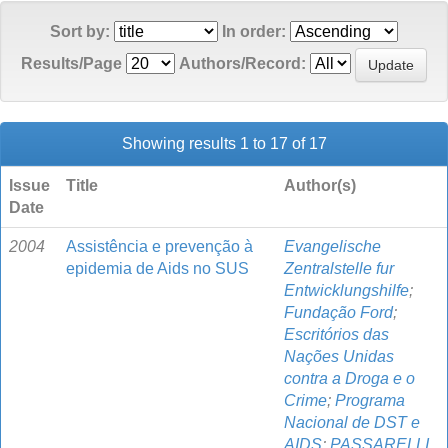
Sort by:
In order:
Results/Page
Authors/Record:
Showing results 1 to 17 of 17
Issue
Title
Author(s)
Date
2004
Assistência e prevenção à
Evangelische
epidemia de Aids no SUS
Zentralstelle fur
Entwicklungshilfe
;
Fundação Ford
;
Escritórios das
Nações Unidas
contra a Droga e o
Crime
;
Programa
Nacional de DST e
AIDS
;
PASSARELLI,