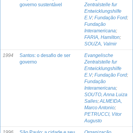
governo sustentável
Zentralstelle fur
Entwicklungshilfe
E.V
;
Fundação Ford
;
Fundação
Interamericana
;
FARIA, Hamilton
;
SOUZA, Valmir
1994
Santos: o desafio de ser
Evangelische
governo
Zentralstelle fur
Entwicklungshilfe
E.V
;
Fundação Ford
;
Fundação
Interamericana
;
SOUTO, Anna Luiza
Salles
;
ALMEIDA,
Marco Antonio
;
PETRUCCI, Vitor
Augusto
1996
São Paulo: a cidade e seu
Organização