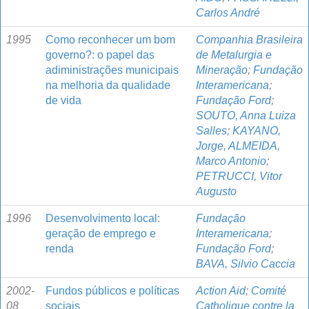
Carlos André
1995
Como reconhecer um bom
Companhia Brasileira
governo?: o papel das
de Metalurgia e
adiministrações municipais
Mineração
;
Fundação
na melhoria da qualidade
Interamericana
;
de vida
Fundação Ford
;
SOUTO, Anna Luiza
Salles
;
KAYANO,
Jorge, ALMEIDA,
Marco Antonio
;
PETRUCCI, Vitor
Augusto
1996
Desenvolvimento local:
Fundação
geração de emprego e
Interamericana
;
renda
Fundação Ford
;
BAVA, Silvio Caccia
2002-
Fundos públicos e políticas
Action Aid
;
Comité
08
sociais
Catholique contre la