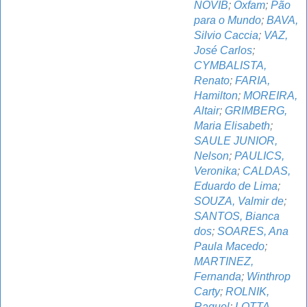
NOVIB
;
Oxfam
;
Pão
para o Mundo
;
BAVA,
Silvio Caccia
;
VAZ,
José Carlos
;
CYMBALISTA,
Renato
;
FARIA,
Hamilton
;
MOREIRA,
Altair
;
GRIMBERG,
Maria Elisabeth
;
SAULE JUNIOR,
Nelson
;
PAULICS,
Veronika
;
CALDAS,
Eduardo de Lima
;
SOUZA, Valmir de
;
SANTOS, Bianca
dos
;
SOARES, Ana
Paula Macedo
;
MARTINEZ,
Fernanda
;
Winthrop
Carty
;
ROLNIK,
Raquel
;
LOTTA,