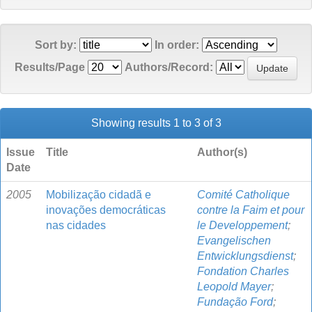
Sort by:
In order:
Results/Page
Authors/Record:
Showing results 1 to 3 of 3
Issue
Title
Author(s)
Date
2005
Mobilização cidadã e
Comité Catholique
inovações democráticas
contre la Faim et pour
nas cidades
le Developpement
;
Evangelischen
Entwicklungsdienst
;
Fondation Charles
Leopold Mayer
;
Fundação Ford
;