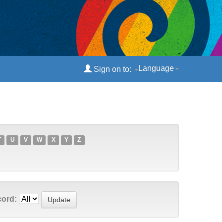
Language
Sign on to:
T
U
V
W
X
Y
Z
cord: