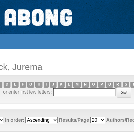
ck, Jurema
C
D
E
F
G
H
I
J
K
L
M
N
O
P
Q
R
S
or enter first few letters:
In order:
Results/Page
Authors/Re