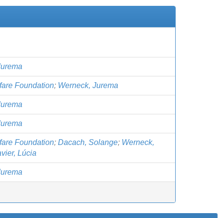
Jurema
fare Foundation
;
Werneck, Jurema
Jurema
Jurema
fare Foundation
;
Dacach, Solange
;
Werneck,
vier, Lúcia
Jurema