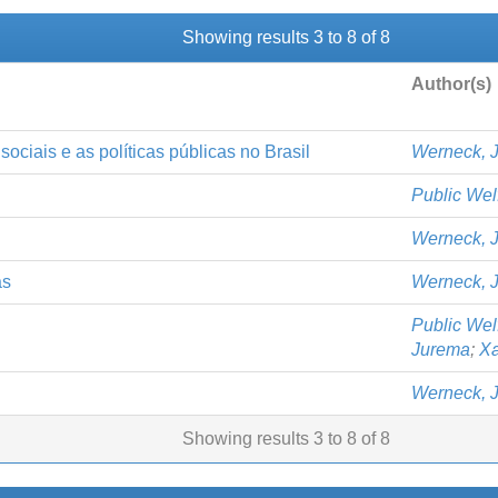
Showing results 3 to 8 of 8
Author(s)
ociais e as políticas públicas no Brasil
Werneck, 
Public Wel
Werneck, 
as
Werneck, 
Public Wel
Jurema
;
Xa
Werneck, 
Showing results 3 to 8 of 8