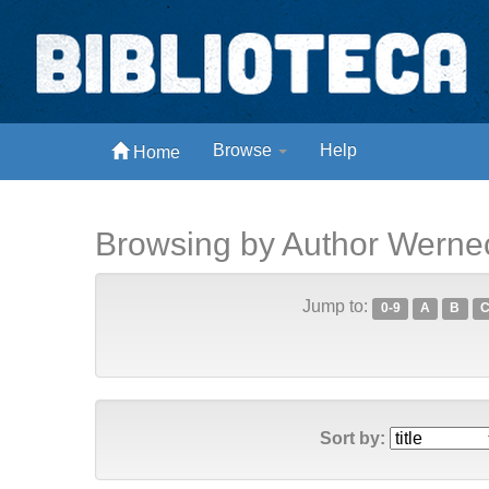
Skip
navigation
Biblioteca Digital Abong
Browse
Help
Home
Espaços para ajustar tela
Browsing by Author Werne
Jump to:
0-9
A
B
Sort by: