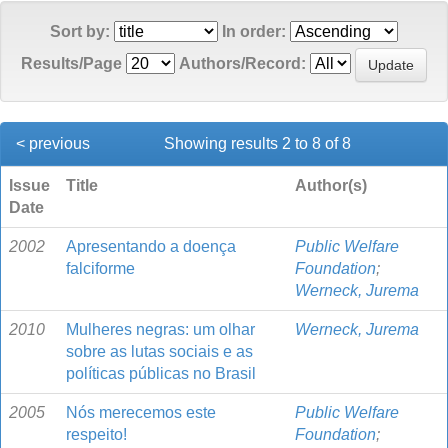
Sort by:
In order:
Results/Page
Authors/Record:
< previous
Showing results 2 to 8 of 8
Issue
Title
Author(s)
Date
2002
Apresentando a doença
Public Welfare
falciforme
Foundation
;
Werneck, Jurema
2010
Mulheres negras: um olhar
Werneck, Jurema
sobre as lutas sociais e as
políticas públicas no Brasil
2005
Nós merecemos este
Public Welfare
respeito!
Foundation
;