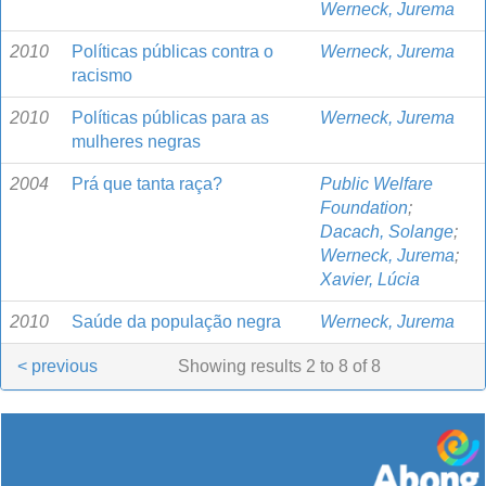
Werneck, Jurema
2010
Políticas públicas contra o
Werneck, Jurema
racismo
2010
Políticas públicas para as
Werneck, Jurema
mulheres negras
2004
Prá que tanta raça?
Public Welfare
Foundation
;
Dacach, Solange
;
Werneck, Jurema
;
Xavier, Lúcia
2010
Saúde da população negra
Werneck, Jurema
< previous
Showing results 2 to 8 of 8