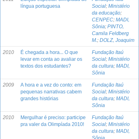
língua portuguesa
Social
;
Ministério
da educação
;
CENPEC
;
MADI,
Sônia
;
PINTO,
Camila Feldberg
M.
;
DOLZ, Joaquim
2010
É chegada a hora... O que
Fundação Itaú
levar em conta ao avaliar os
Social
;
Ministério
textos dos estudantes?
da cultura
;
MADI,
Sônia
2009
A hora e a vez do conto: em
Fundação Itaú
pequenas narrativas cabem
Social
;
Ministério
grandes histórias
da cultura
;
MADI,
Sônia
2010
Mergulhar é preciso: participe
Fundação Itaú
pra valer da Olimpíada 2010!
Social
;
Ministério
da cultura
;
MADI,
Sônia