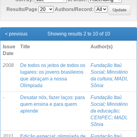
Results/Page
Authors/Record:
< previous
Showing results 2 to 10 of 10
Issue
Title
Author(s)
Date
2008
De todos os jeitos de todos os
Fundação Itaú
lugares: os jovens brasileiros
Social
;
Ministério
que abraçam a nossa
da cultura
;
MADI,
Olímpiada
Sônia
-
Desatar nós, fazer laços: para
Fundação Itaú
quem ensina e para quem
Social
;
Ministério
aprende
da educação
;
CENPEC
;
MADI,
Sônia
2011
Edição especial: olimpíada de
Fundação Itaú