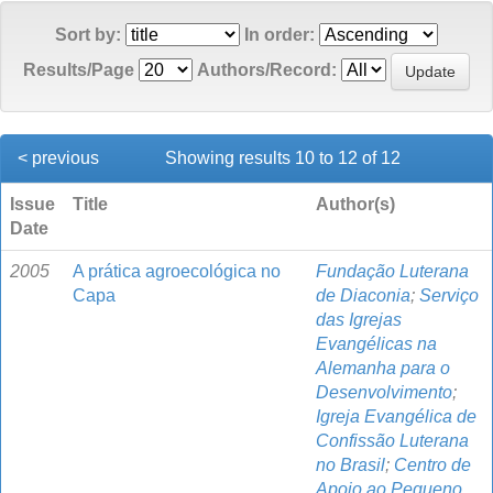
Sort by:
In order:
Results/Page
Authors/Record:
< previous
Showing results 10 to 12 of 12
Issue
Title
Author(s)
Date
2005
A prática agroecológica no
Fundação Luterana
Capa
de Diaconia
;
Serviço
das Igrejas
Evangélicas na
Alemanha para o
Desenvolvimento
;
Igreja Evangélica de
Confissão Luterana
no Brasil
;
Centro de
Apoio ao Pequeno