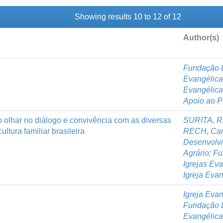
Showing results 10 to 12 of 12
Author(s)
Fundação L
Evangélica
Evangélica
Apoio ao P
olhar no diálogo e convivência com as diversas
SURITA, Ri
tura familiar brasileira
RECH, Car
Desenvolvim
Agrário
;
Fu
Igrejas Ev
Igreja Evan
Igreja Evan
Fundação L
Evangélica