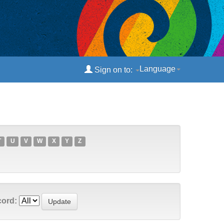
Language
Sign on to:
T
U
V
W
X
Y
Z
cord: