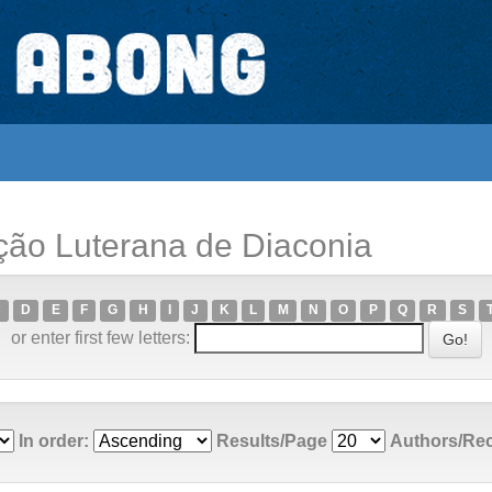
ção Luterana de Diaconia
C
D
E
F
G
H
I
J
K
L
M
N
O
P
Q
R
S
or enter first few letters:
In order:
Results/Page
Authors/Re