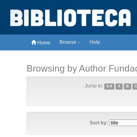
Skip
navigation
Biblioteca Digital Abong
Browse
Help
Home
Espaços para ajustar tela
Browsing by Author Funda
Jump to:
0-9
A
B
Sort by: