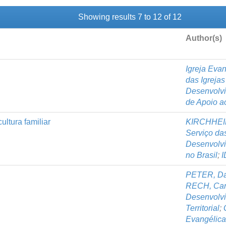
Showing results 7 to 12 of 12
Author(s)
Igreja Evan
das Igreja
Desenvolv
de Apoio a
ultura familiar
KIRCHHEIM
Serviço da
Desenvolv
no Brasil
;
I
PETER, Da
RECH, Car
Desenvolvi
Territorial
;
Evangélica