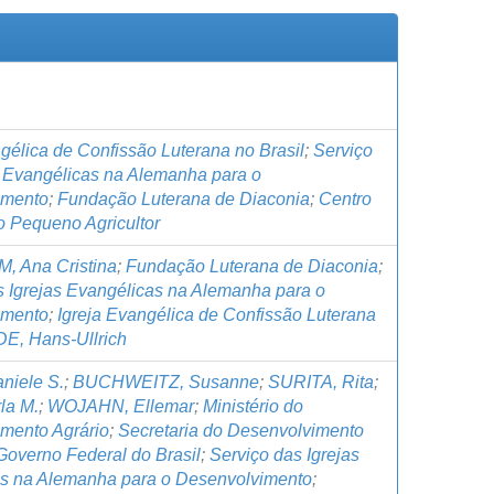
gélica de Confissão Luterana no Brasil
;
Serviço
s Evangélicas na Alemanha para o
imento
;
Fundação Luterana de Diaconia
;
Centro
o Pequeno Agricultor
, Ana Cristina
;
Fundação Luterana de Diaconia
;
s Igrejas Evangélicas na Alemanha para o
imento
;
Igreja Evangélica de Confissão Luterana
DE, Hans-Ullrich
niele S.
;
BUCHWEITZ, Susanne
;
SURITA, Rita
;
la M.
;
WOJAHN, Ellemar
;
Ministério do
mento Agrário
;
Secretaria do Desenvolvimento
Governo Federal do Brasil
;
Serviço das Igrejas
s na Alemanha para o Desenvolvimento
;