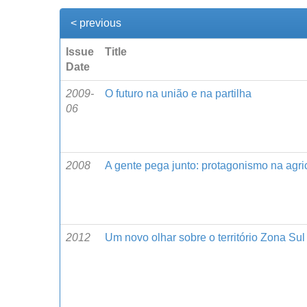
< previous
Issue
Title
Date
2009-
O futuro na união e na partilha
06
2008
A gente pega junto: protagonismo na agric
2012
Um novo olhar sobre o território Zona Sul