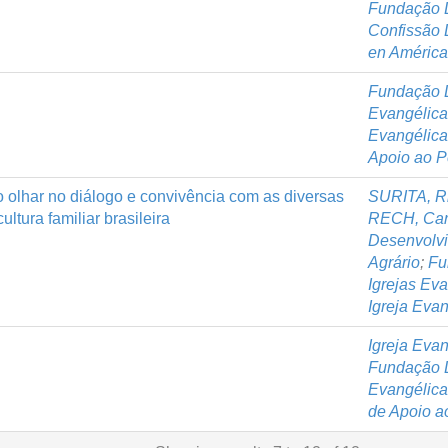
Fundação L
Confissão 
en América
Fundação L
Evangélica
Evangélica
Apoio ao P
olhar no diálogo e convivência com as diversas
SURITA, Ri
tura familiar brasileira
RECH, Car
Desenvolvim
Agrário
;
Fu
Igrejas Ev
Igreja Evan
Igreja Evan
Fundação L
Evangélica
de Apoio a