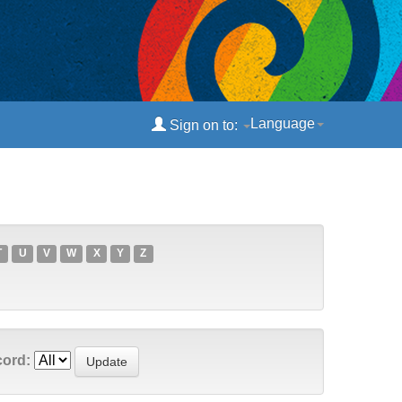
Language
Sign on to:
T
U
V
W
X
Y
Z
cord: