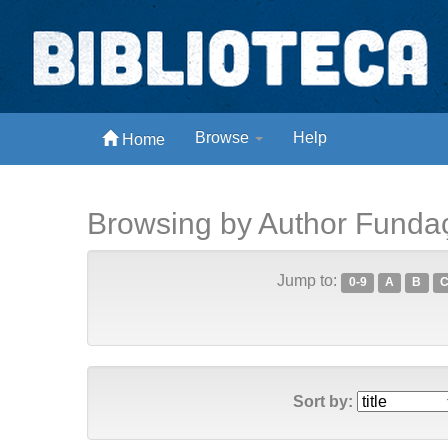
Skip
navigation
Biblioteca Digital Abong
Browse
Help
Home
Espaços para ajustar tela
Browsing by Author Funda
Jump to:
0-9
A
B
Sort by: