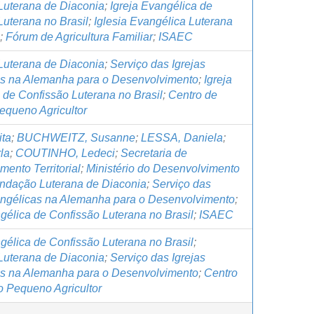
uterana de Diaconia
;
Igreja Evangélica de
Luterana no Brasil
;
Iglesia Evangélica Luterana
;
Fórum de Agricultura Familiar
;
ISAEC
uterana de Diaconia
;
Serviço das Igrejas
s na Alemanha para o Desenvolvimento
;
Igreja
 de Confissão Luterana no Brasil
;
Centro de
equeno Agricultor
ta
;
BUCHWEITZ, Susanne
;
LESSA, Daniela
;
la
;
COUTINHO, Ledeci
;
Secretaria de
ento Territorial
;
Ministério do Desenvolvimento
ndação Luterana de Diaconia
;
Serviço das
angélicas na Alemanha para o Desenvolvimento
;
gélica de Confissão Luterana no Brasil
;
ISAEC
gélica de Confissão Luterana no Brasil
;
uterana de Diaconia
;
Serviço das Igrejas
s na Alemanha para o Desenvolvimento
;
Centro
o Pequeno Agricultor