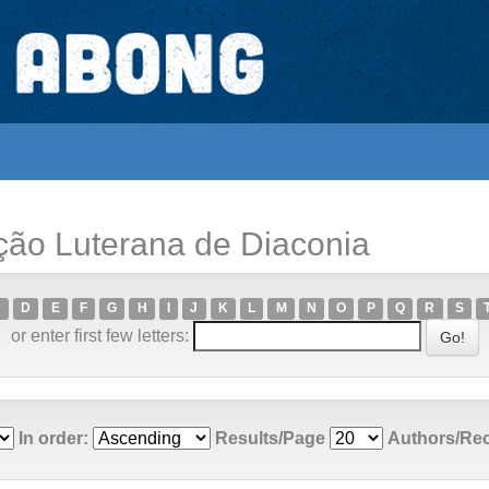
ção Luterana de Diaconia
C
D
E
F
G
H
I
J
K
L
M
N
O
P
Q
R
S
or enter first few letters:
In order:
Results/Page
Authors/Re