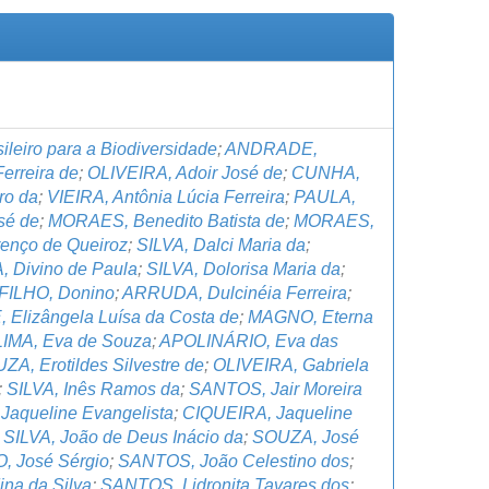
ileiro para a Biodiversidade
;
ANDRADE,
Ferreira de
;
OLIVEIRA, Adoir José de
;
CUNHA,
ro da
;
VIEIRA, Antônia Lúcia Ferreira
;
PAULA,
sé de
;
MORAES, Benedito Batista de
;
MORAES,
enço de Queiroz
;
SILVA, Dalci Maria da
;
 Divino de Paula
;
SILVA, Dolorisa Maria da
;
ILHO, Donino
;
ARRUDA, Dulcinéia Ferreira
;
Elizângela Luísa da Costa de
;
MAGNO, Eterna
LIMA, Eva de Souza
;
APOLINÁRIO, Eva das
ZA, Erotildes Silvestre de
;
OLIVEIRA, Gabriela
;
SILVA, Inês Ramos da
;
SANTOS, Jair Moreira
 Jaqueline Evangelista
;
CIQUEIRA, Jaqueline
;
SILVA, João de Deus Inácio da
;
SOUZA, José
 José Sérgio
;
SANTOS, João Celestino dos
;
na da Silva
;
SANTOS, Lidronita Tavares dos
;