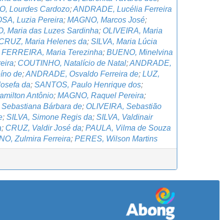
, Lourdes Cardozo
;
ANDRADE, Lucélia Ferreira
A, Luzia Pereira
;
MAGNO, Marcos José
;
 Maria das Luzes Sardinha
;
OLIVEIRA, Maria
CRUZ, Maria Helenes da
;
SILVA, Maria Lúcia
;
FERREIRA, Maria Terezinha
;
BUENO, Minelvina
eira
;
COUTINHO, Natalício de Natal
;
ANDRADE,
íno de
;
ANDRADE, Osvaldo Ferreira de
;
LUZ,
Josefa da
;
SANTOS, Paulo Henrique dos
;
milton Antônio
;
MAGNO, Raquel Pereira
;
 Sebastiana Bárbara de
;
OLIVEIRA, Sebastião
e
;
SILVA, Simone Regis da
;
SILVA, Valdinair
a
;
CRUZ, Valdir José da
;
PAULA, Vilma de Souza
O, Zulmira Ferreira
;
PERES, Wilson Martins