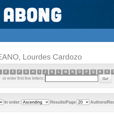
EANO, Lourdes Cardozo
C
D
E
F
G
H
I
J
K
L
M
N
O
P
Q
R
S
or enter first few letters:
In order:
Results/Page
Authors/Re