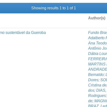
Showing results 1 to 1 of 1
Author(s)
ismo sustentável da Gueroba
Fundo Bras
Adalberto 
Ana Teodo
Antônio Jo
Dábia Lour
FERREIRA,
MARTINS F
ANDRADE, 
Bernaldo
;
Dores
;
SOU
Cristina de
dos
;
DIAS,
Rodrigues
de
;
MAGNO,
BRAZ, Ledi