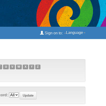
Language
Sign on to:
T
U
V
W
X
Y
Z
cord: