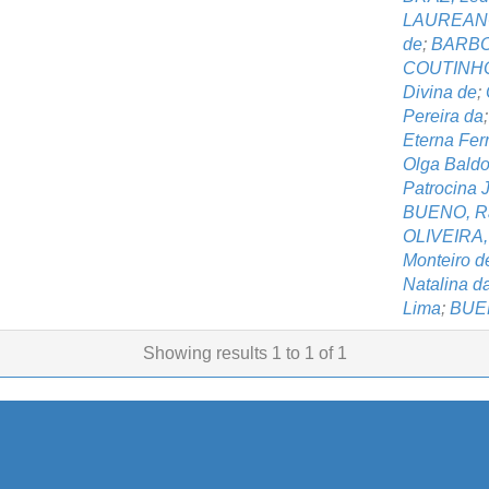
LAUREANO
de
;
BARBOS
COUTINHO,
Divina de
;
Pereira da
Eterna Ferr
Olga Baldo
Patrocina 
BUENO, Ra
OLIVEIRA,
Monteiro d
Natalina d
Lima
;
BUEN
Showing results 1 to 1 of 1